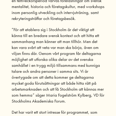
en femveckorsperiod varvas föreläsningar om svensk
mentalitet, historia och företagskultur, med workshops
inom personlig utveckling och intervjuträning, samt
rekryteringsträffar och företagsbesök.
”För att etablera sig i Stockholm är det viktigt att
känna till en bredare svensk kontext och att hitta ett
sammanhang man känner att man tillhör. Men det
kan vara svårt att veta var man ska börja, även om
viljan finns där. Genom vårt program får deltagarna
möjlighet att utforska olika delar av det svenska
samhället i en trygg miljö tillsammans med kunniga
talare och andra personer i samma sits. Vi är
övertygade om att detta kommer ge deltagarna
mycket goda förutsättningar att både hitta rätt på
arbetsmarknaden och att få Stockholm att kännas mer
som hemma” säger Maria Fogelström Kylberg, VD för
Stockholms Akademiska Forum.
Det har varit ett stort intresse för programmet, som