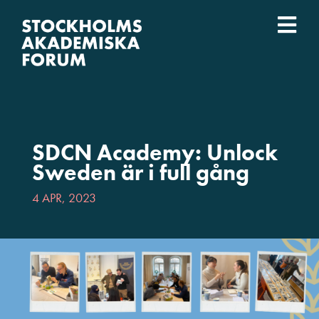
Fortsätt
till
Togg
innehållet
Event
Navi
Vad vi gör
SDCN Academy: Unlock
Vilka vi är
Sweden är i full gång
4 APR, 2023
Lärosäten
English