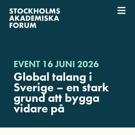
Fortsätt
till
Togg
innehållet
Event
Navi
Vad vi gör
EVENT 16 JUNI 2026
Vilka vi är
Global talang i
Sverige – en stark
Lärosäten
grund att bygga
vidare på