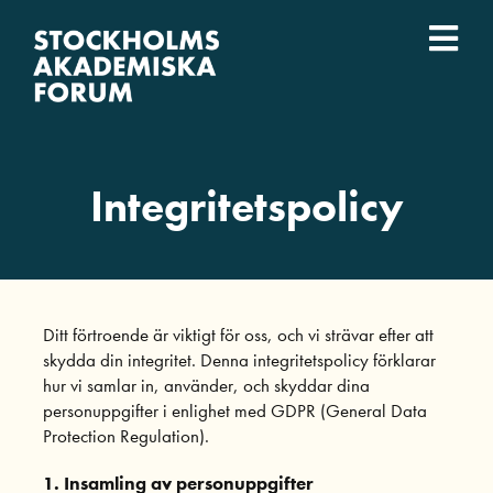
Fortsätt
till
Togg
innehållet
Event
Navi
Vad vi gör
Integritetspolicy
Vilka vi är
Lärosäten
Ditt förtroende är viktigt för oss, och vi strävar efter att
skydda din integritet. Denna integritetspolicy förklarar
English
hur vi samlar in, använder, och skyddar dina
personuppgifter i enlighet med GDPR (General Data
Protection Regulation).
1. Insamling av personuppgifter