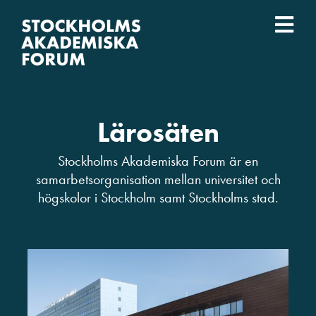
Fortsätt
till
Togg
innehållet
Event
Navi
Vad vi gör
Lärosäten
Vilka vi är
Stockholms Akademiska Forum är en
samarbetsorganisation mellan universitet och
högskolor i Stockholm samt Stockholms stad.
Lärosäten
English