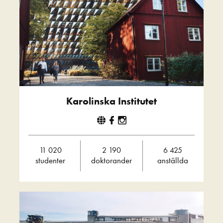
Karolinska Institutet
11 020
2 190
6 425
studenter
doktorander
anställda