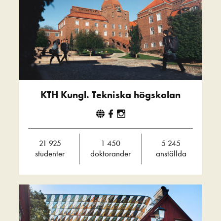
KTH Kungl. Tekniska högskolan
21 925
1 450
5 245
studenter
doktorander
anställda