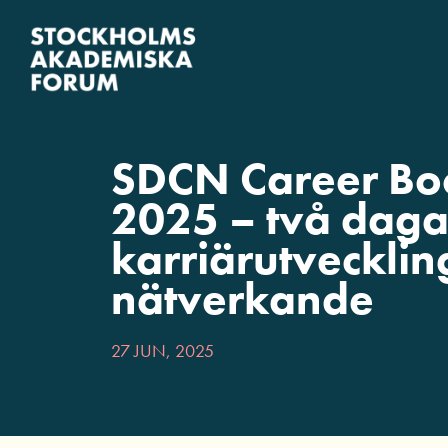
Fortsätt
till
innehållet
SDCN Career B
2025 – två daga
karriärutvecklin
nätverkande
27 JUN, 2025