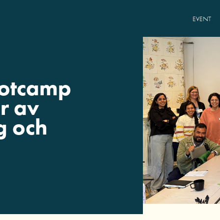
EVENT
ootcamp
r av
g och