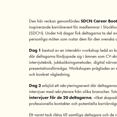
Den här veckan genomfördes
SDCN Career Boo
inspirerande karriärevent för medlemmar i Stock
(SDCN). Under två dagar fick deltagarna ta del av
personliga möten som rustar dem för den svenska
Dag 1
bestod av en interaktiv workshop ledd av k
där deltagarna fördjupade sig i ämnen som CV-skri
intervjuteknik, jobbsökningsmetoder, digital närva
presentationsförmåga. Workshopen präglades av 
och konkret vägledning.
Dag 2
erbjöd ett rekryteringsevent där deltagarn
intervjuer med rekryterare från olika branscher. To
intervjuer för de 20 deltagarna
, vilket skapad
professionella kontakter och potentiella karriärväg
Ett varmt tack riktas till samtliga deltagare och de 