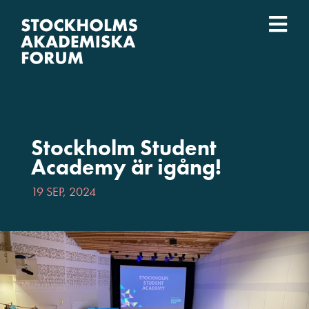
Fortsätt
till
Togg
innehållet
Event
Navi
Vad vi gör
Stockholm Student
Vilka vi är
Academy är igång!
19 SEP, 2024
Lärosäten
English