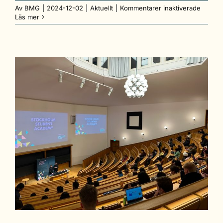
för
Av
BMG
|
2024-12-02
|
Aktuellt
|
Kommentarer inaktiverade
Vinnar
Läs mer
av
SDCN
Interna
Talent
of
the
Year
Award
2024