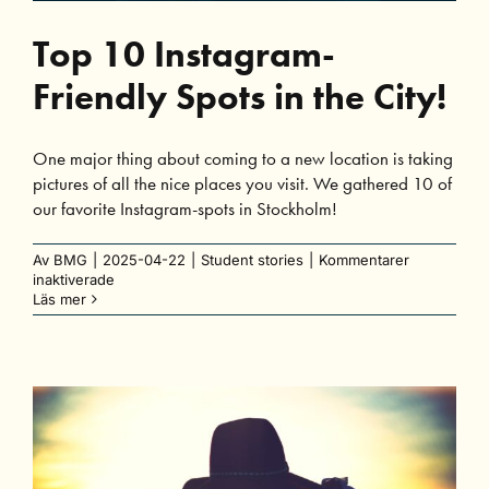
Top 10 Instagram-
Friendly Spots in the City!
One major thing about coming to a new location is taking
pictures of all the nice places you visit. We gathered 10 of
our favorite Instagram-spots in Stockholm!
Av
BMG
|
2025-04-22
|
Student stories
|
Kommentarer
för
inaktiverade
Top
Läs mer
10
Instagram-
Friendly
Spots
in
the
City!