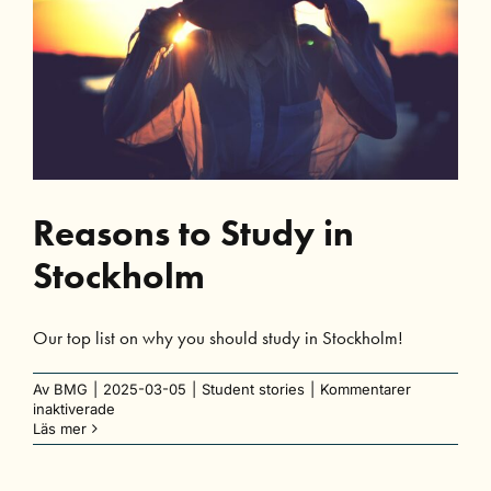
Reasons to Study in
Stockholm
Our top list on why you should study in Stockholm!
Av
BMG
|
2025-03-05
|
Student stories
|
Kommentarer
för
inaktiverade
Reasons
Läs mer
to
Study
in