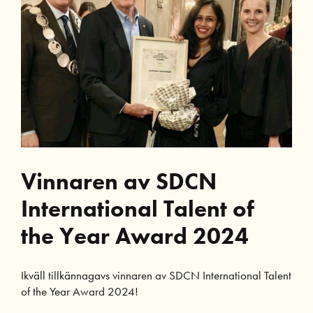
of
the
most
mesmerizing
experiences
ever
Vinnaren av SDCN
International Talent of
the Year Award 2024
Ikväll tillkännagavs vinnaren av SDCN International Talent
of the Year Award 2024!