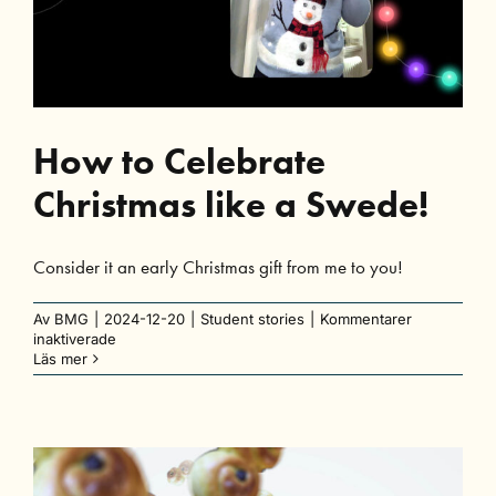
How to Celebrate
Christmas like a Swede!
Consider it an early Christmas gift from me to you!
Av
BMG
|
2024-12-20
|
Student stories
|
Kommentarer
för
inaktiverade
How
Läs mer
to
Celebrate
Christmas
like
a
Swede!