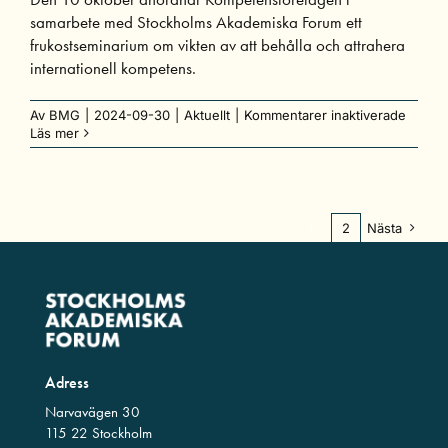
samarbete med Stockholms Akademiska Forum ett
frukostseminarium om vikten av att behålla och attrahera
internationell kompetens.
för
Av
BMG
|
2024-09-30
|
Aktuellt
|
Kommentarer inaktiverade
Frukos
Läs mer
i
samar
med
Kompe
1
2
Nästa
Adress
Narvavägen 30
115 22 Stockholm