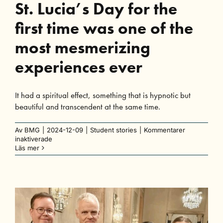
St. Lucia’s Day for the
first time was one of the
most mesmerizing
experiences ever
It had a spiritual effect, something that is hypnotic but
beautiful and transcendent at the same time.
Av
BMG
|
2024-12-09
|
Student stories
|
Kommentarer
för
inaktiverade
St.
Läs mer
Lucia’s
Day
for
the
first
time
was
one