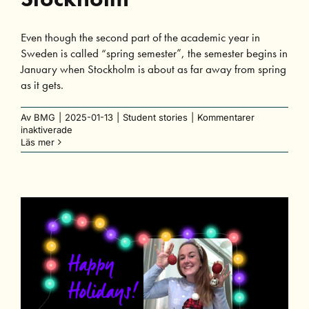
Even though the second part of the academic year in
Sweden is called “spring semester”, the semester begins in
January when Stockholm is about as far away from spring
as it gets.
Av
BMG
|
2025-01-13
|
Student stories
|
Kommentarer
för
inaktiverade
What
Läs mer
to
Expect
From
the
Spring
Semester
in
Stockholm