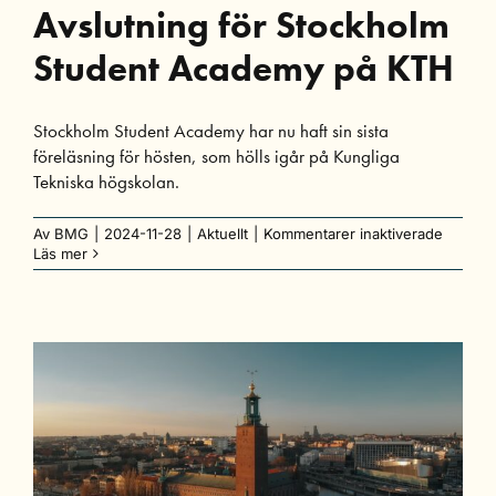
Avslutning för Stockholm
Student Academy på KTH
Stockholm Student Academy har nu haft sin sista
föreläsning för hösten, som hölls igår på Kungliga
Tekniska högskolan.
för
Av
BMG
|
2024-11-28
|
Aktuellt
|
Kommentarer inaktiverade
Avslutn
Läs mer
för
Stockh
Student
Academ
på
KTH