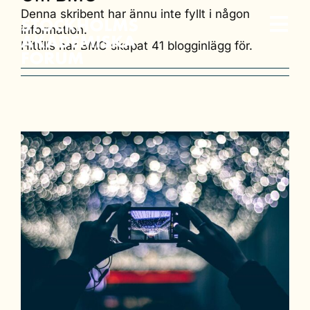
Fortsätt
Denna skribent har ännu inte fyllt i någon
till
information.
Togg
innehållet
Hittills har BMG skapat 41 blogginlägg för.
Event
Navi
Vad vi gör
Vilka vi är
Lärosäten
English