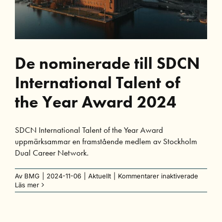
De nominerade till SDCN
International Talent of
the Year Award 2024
SDCN International Talent of the Year Award
uppmärksammar en framstående medlem av Stockholm
Dual Career Network.
för
Av
BMG
|
2024-11-06
|
Aktuellt
|
Kommentarer inaktiverade
De
Läs mer
nomine
till
SDCN
Internat