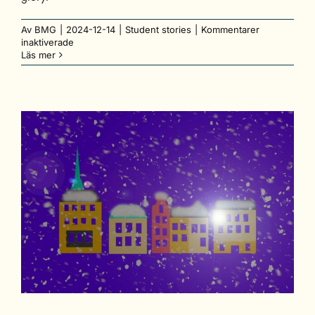
Av
BMG
|
2024-12-14
|
Student stories
|
Kommentarer
för
inaktiverade
Top
Läs mer
5
Festive
Christmas
Foods
You
Have
to
Try
in
Stockholm