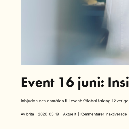
Event 16 juni: I
Inbjudan och anmälan till event: Global talang i Sverige
f
Av
brita
|
2026-03-19
|
Aktuellt
|
Kommentarer inaktiverade
E
1