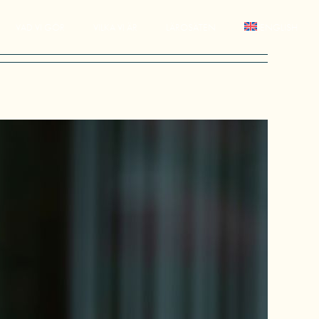
VAD VI GÖR
VILKA VI ÄR
LÄROSÄTEN
ENGLISH