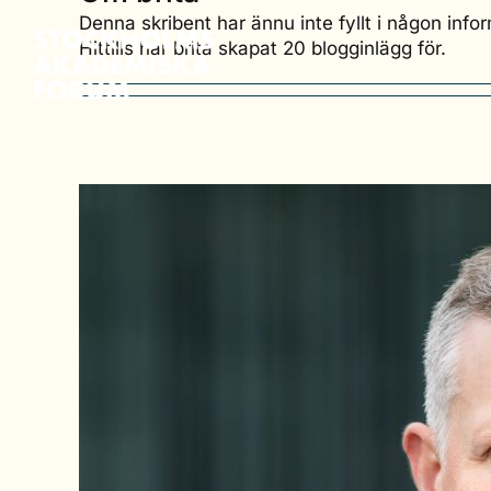
Fortsätt
Denna skribent har ännu inte fyllt i någon info
till
Hittills har brita skapat 20 blogginlägg för.
innehållet