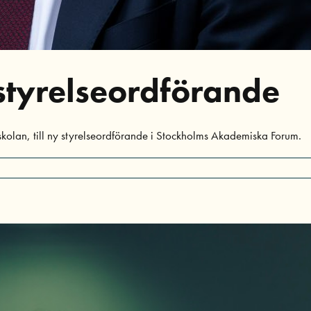
 styrelseordförande
skolan, till ny styrelseordförande i Stockholms Akademiska Forum.
ör
obert
gnell
y
tyrelseordförande