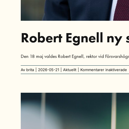
Robert Egnell ny
Den 18 maj valdes Robert Egnell, rektor vid Försvarshög
f
Av
brita
|
2026-05-21
|
Aktuellt
|
Kommentarer inaktiverade
R
E
n
s