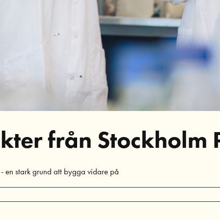
nsikter från Stockhol
 - en stark grund att bygga vidare på
ör
vent
6