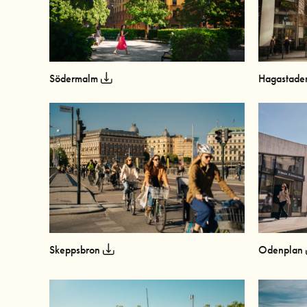
Södermalm
Hagastad
Skeppsbron
Odenplan