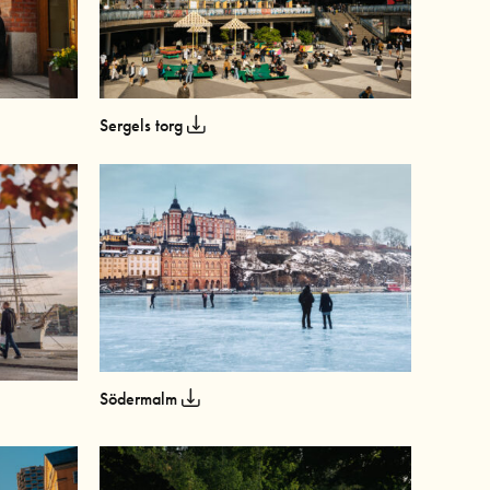
Sergels torg
Södermalm