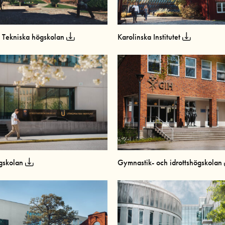
 Tekniska högskolan
Karolinska Institutet
ögskolan
Gymnastik- och idrottshögskolan