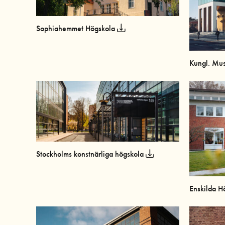
Sophiahemmet Högskola
Kungl. Mus
Stockholms konstnärliga högskola
Enskilda H