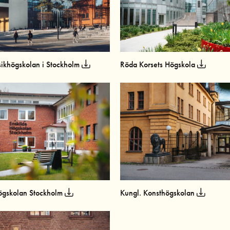
ikhögskolan i Stockholm
Röda Korsets Högskola
ögskolan Stockholm
Kungl. Konsthögskolan