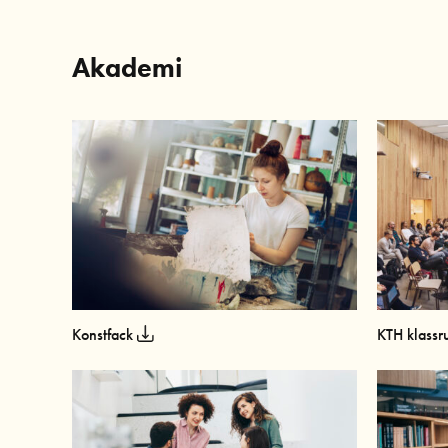
Akademi
Konstfack
KTH klass