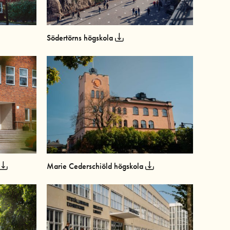
Södertörns högskola
Marie Cederschiöld högskola